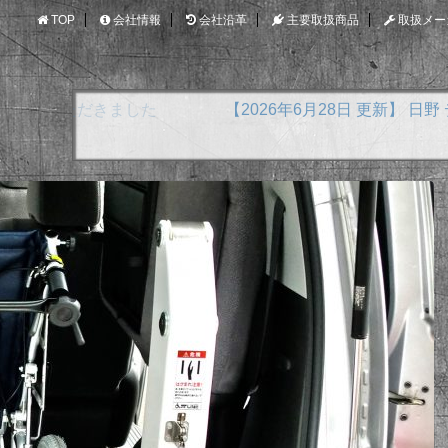
TOP
会社情報
会社沿革
主要取扱商品
取扱メー
【2026年6月28日 更新】 日野 デュトロ 横綱