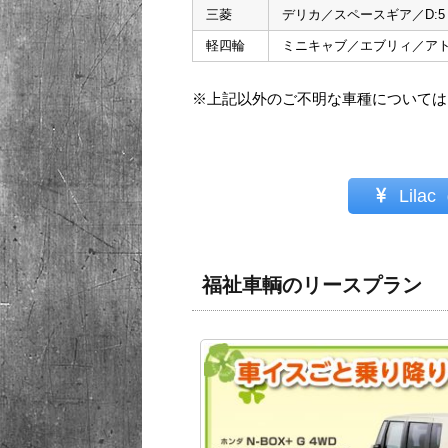
三菱
デリカ／スペースギア／D:5
軽四輪
ミニキャブ／エブリィ／ア
※上記以外のご不明な車種については
Lil
福祉車輌のリースプラン