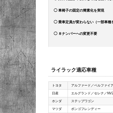
◯ 車椅子の固定の簡素化を実現
◯ 乗車定員が変わらない（一部車種
◯ ８ナンバーへの変更不要
ライラック適応車種
トヨタ
アルファード／ベルファイ
日産
エルグランド／セレナ／NV2
ホンダ
ステップワゴン
マツダ
ボンゴフレンディー