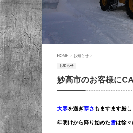
HOME
>
お知らせ
>
お知らせ
妙高市のお客様にCA
大寒
を過ぎ
寒さ
もますます厳し
年明けから降り始めた
雪
は徐々