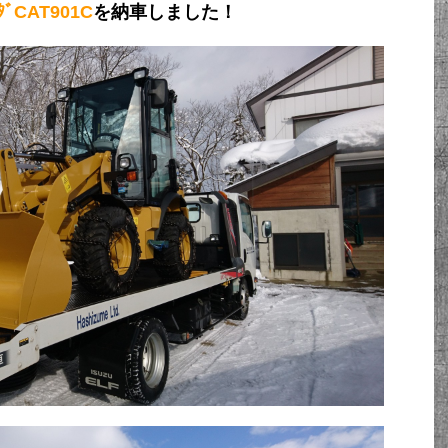
ｰﾀﾞCAT901C
を納車しました！