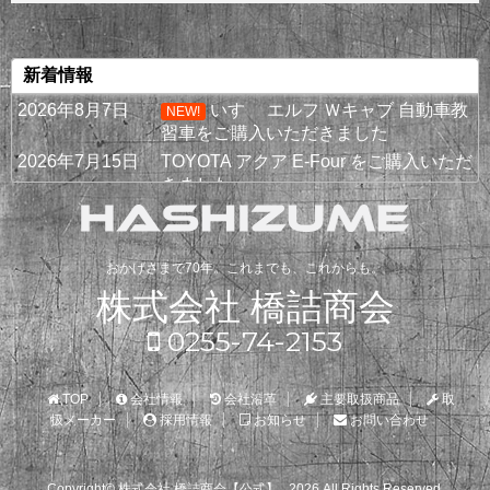
新着情報
2026年8月7日
いすゞ エルフ Ｗキャブ 自動車教
NEW!
習車をご購入いただきました
2026年7月15日
TOYOTA アクア E-Four をご購入いただ
きました
2026年6月28日
日野 デュトロ 横綱ダンプをご購入いた
だきました！
2026年6月15日
新型 クラウン ESTATE "THE 70 th" を
おかげさまで70年。これまでも、これからも。
ご購入いただきました
株式会社 橋詰商会
2026年5月20日
いすゞ エルフ冷凍車をお買い上げいた
0255-74-2153
だきました！
2026年5月5日
SUBARUフォレスターをご購入いただ
きました
TOP
会社情報
会社沿革
主要取扱商品
取
2026年4月25日
UDトラックスQuon大型ダンプをご購入
扱メーカー
採用情報
お知らせ
お問い合わせ
いただきました！
2026年4月6日
除雪車・重機の新車・中古車のことな
Copyright© 株式会社 橋詰商会【公式】 , 2026 All Rights Reserved.