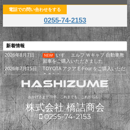
電話での問い合わせをする
0255-74-2153
新着情報
2026年8月7日
いすゞ エルフ Ｗキャブ 自動車教
NEW!
習車をご購入いただきました
2026年7月15日
TOYOTA アクア E-Four をご購入いただ
きました
2026年6月28日
日野 デュトロ 横綱ダンプをご購入いた
だきました！
2026年6月15日
新型 クラウン ESTATE "THE 70 th" を
おかげさまで70年。これまでも、これからも。
ご購入いただきました
株式会社 橋詰商会
2026年5月20日
いすゞ エルフ冷凍車をお買い上げいた
0255-74-2153
だきました！
2026年5月5日
SUBARUフォレスターをご購入いただ
きました