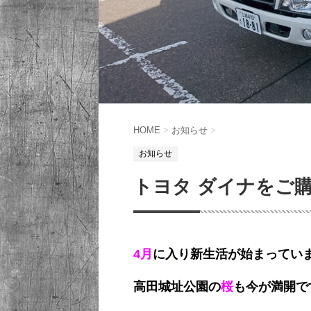
HOME
>
お知らせ
>
お知らせ
トヨタ ダイナをご
4月
に入り新生活が始まってい
高田城址公園の
桜
も今が満開で