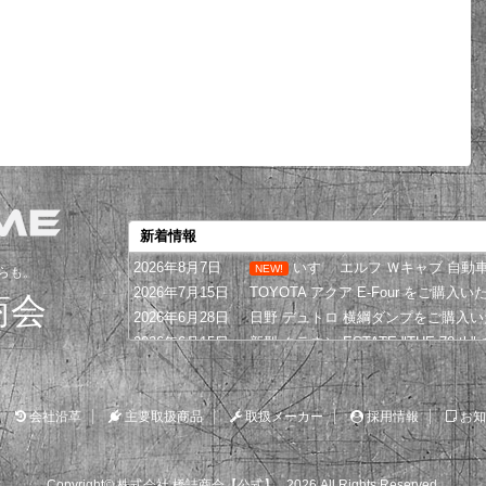
新着情報
2026年8月7日
いすゞ エルフ Ｗキャブ 自
NEW!
らも。
2026年7月15日
TOYOTA アクア E-Four をご購入
商会
2026年6月28日
日野 デュトロ 横綱ダンプをご購入
2026年6月15日
新型 クラウン ESTATE "THE 70 
2026年5月20日
いすゞ エルフ冷凍車をお買い上げい
2026年5月5日
SUBARUフォレスターをご購入いた
会社沿革
主要取扱商品
2026年4月25日
取扱メーカー
UDトラックスQuon大型ダンプをご
採用情報
お知
2026年4月6日
除雪車・重機の新車・中古車のことなら
2026年3月20日
新潟県に三菱デリカD5道路パトロー
Copyright© 株式会社 橋詰商会【公式】 , 2026 All Rights Reserved.